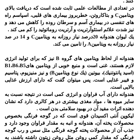
كنند .
در تعدادی از مطالعات علمی ثابت شده است كه دریافت بالای
ویتامینC و بتاكاروتن، خطربروز بیماری های قلبی، اسپاسم راه
های تنفسی در بیماری آسم و سرطان روده را كاهش می دهد و
نیز شدت علائم استئوآرتریت و آرتریت روماتوئید را كم می كند .
یك لیوان هندوانه 20درصد نیاز روزانه به ویتامینC و 14 در صد
نیاز روزانه به ویتامینA را تامین می كند.
هندوانه از لحاظ ویتامین های گروه B نیز كه برای تولید انرژی
لازم هستند، غنی است و منبع خوبی از ویتامین هایB1،B6،B5
(اسید پانتوتنیك)، بیوتین (یك نوع ویتامینB) و نیز منیزیوم، پتاسیم
و فیبر غذایی است. پس میتوان گفت كه دارای ارزش غذایی
بالایی است.
هندوانه دارای آب فراوان و انرژی كمی است در نتیجه نسبت به
سایر میوه ها ، مواد مغذی بیشتری در هر كالری دارد كه نشان
دهنده اثرات مفید آن در بهبود سلامتی بدن است .
لیكوپن آنتی اكسیدان قوی است كه در گوجه فرنگی بخصوص
محصولات پخته آن، هندوانه و انبه به مقدار فراوان وجود دارد و
جذب آن از محصولات پخته گوجه فرنگی مثل سس و رب گوجه
فرنگی كه مقدار كمی روغن مثل روغن زیتون داشته باشند، به