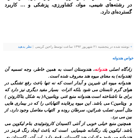
در رشته‌های شیمی، مواد، کشاورزی، پزشکی و … کاربرد
گسترده‌ای دارد.
+
نوشته شده در پنجشنبه ۲۱ شهریور ۱۳۹۲ ساعت توسط راحین کریمی |
نظر بدهيد
خواص هندوانه
زادگاه اصلی
هندوانه
، هندوستان است به همین خاطر، وجه تسمیه آن
(هندوانه) به معنای میوه هند معروف شده است.
هندوانه میوه ای شیرین و آبدار است كه نه تنها باعث رفع تشنگی در
هوای گرم تابستان می شود بلكه اثرات بسیار مفید دیگری نیز دارد كه
برای ما ناشناخته است.هندوانه منبع غنی ویتامینA( به شكل بتاكاروتن )
و ویتامینC می باشد. این میوه پرفایده التهاباتی را كه در بیماری هایی
مثل آسم، تصلب شرائین، سرطان روده و التهاب مفاصل وجود دارد، از
بین می برد.
همچنین منبع خیلی خوبی از آنتی اكسیدان كاروتنوئیدی بنام لیكوپن می
باشد. لیكوپن یك رنگدانه شیمیایی است كه باعث ایجاد رنگ قرمز در
هندوانه می شود و اثرات ضد اكسیدانی قوی دارد. این آنتی اكسیدان به