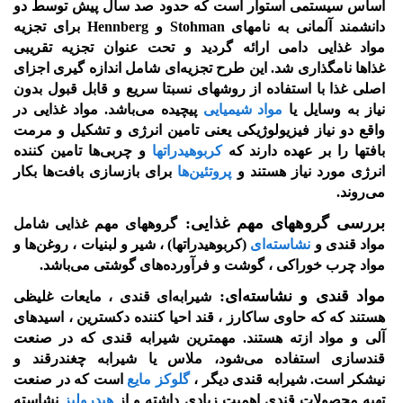
اساس سیستمی استوار است که حدود صد سال پیش توسط دو
دانشمند آلمانی به نامهای Stohman و Hennberg برای تجزیه
مواد غذایی دامی ارائه گردید و تحت عنوان تجزیه تقریبی
غذاها نامگذاری شد. این طرح تجزیه‌ای شامل اندازه گیری اجزای
اصلی غذا با استفاده از روشهای نسبتا سریع و قابل قبول بدون
نیاز به وسایل یا
مواد شیمیایی
پیچیده می‌باشد. مواد غذایی در
واقع دو نیاز فیزیولوژیکی یعنی تامین انرژی و تشکیل و مرمت
بافتها را بر عهده دارند که
کربوهیدراتها
و چربی‌ها تامین کننده
انرژی مورد نیاز هستند و
پروتئین‌ها
برای بازسازی بافت‌ها بکار
می‌روند.
بررسی گروههای مهم غذایی:
گروههای مهم غذایی شامل
مواد قندی و
نشاسته‌ای
(کربوهیدراتها) ، شیر و لبنیات ، روغن‌ها و
مواد چرب خوراکی ، گوشت و فرآورده‌های گوشتی می‌باشد.
مواد قندی و نشاسته‌ای:
شیرابه‌ای قندی ، مایعات غلیظی
هستند که که حاوی ساکارز ، قند احیا کننده دکسترین ، اسیدهای
آلی و مواد ازته هستند. مهمترین شیرابه قندی که در صنعت
قندسازی استفاده می‌شود، ملاس یا شیرابه چغندرقند و
نیشکر است. شیرابه قندی دیگر ،
گلوکز مایع
است که در صنعت
تهیه محصولات قندی اهمیت زیادی داشته و از
هیدرولیز
نشاسته