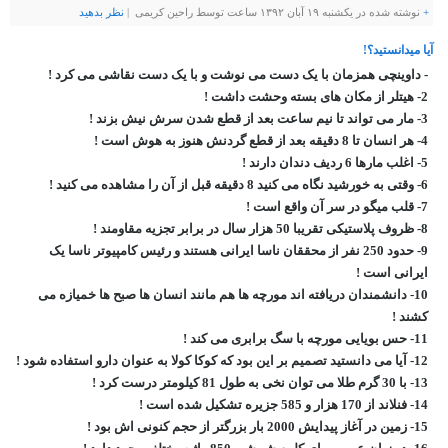
+
نوشته شده در یکشنبه ۱۹ آبان ۱۳۹۲ ساعت توسط راحین کریمی |
نظر بدهيد
آیا میدانستید؟!
- داوینچی همزمان با یک دست می نوشت و با یک دست نقاشی می کرد !
2- هیتلر از مکان های بسته وحشت داشت !
3- مار می تواند تا نیم ساعت بعد از قطع شدن سرش نیش بزند !
4- هر انسان تا 8 دقیقه بعد از قطع گردنش هنوز به هوش است !
5- اغلب مارها 6 ردیف دندان دارند !
6- وقتی به خورشید نگاه می کنید 8 دقیقه قبل از آن را مشاهده می کنید !
7- قلب میگو در سر آن واقع است !
8- ظروف پلاستیکی تقریبا 50 هزار سال در برابر تجزیه مقاومند !
9- حدود 250 نفر از محققان ناسا ایرانی هستند و رئیس کامپیوتر ناسا یک
ایرانی است !
10- دانشمندان دریافته اند مورچه ها هم مانند انسان ها صبح ها خمیازه می
کشند !
11- حس بویایی مورچه با سگ برابری می کند !
12- آیا می دانستید تصمیم بر این بود که کوکا کولا به عنوان دارو استفاده شود !
13- با 30 گرم طلا می توان نخی به طول 81 کیلومتر درست کرد !
14- فنلاند از 170 هزار و 585 جزیره تشکیل شده است !
15- زمین در آغاز پیدایش 2000 بار بزرگتر از حجم کنونی اش بود !