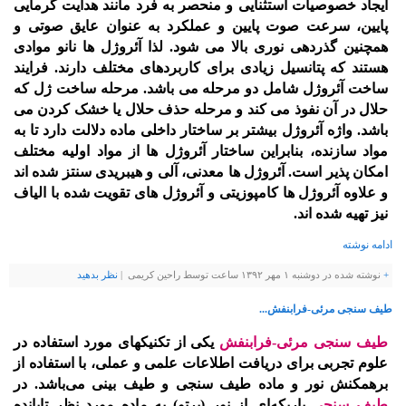
ایجاد خصوصیات استثنایی و منحصر به فرد مانند هدایت گرمایی
پایین، سرعت صوت پایین و عملکرد به عنوان عایق صوتی و
همچنین گذردهی نوری بالا می شود. لذا آئروژل ها نانو موادی
هستند که پتانسیل زیادی برای کاربردهای مختلف دارند. فرایند
ساخت آئروژل شامل دو مرحله می باشد. مرحله ساخت ژل که
حلال در آن نفوذ می کند و مرحله حذف حلال یا خشک کردن می
باشد. واژه آئروژل بیشتر بر ساختار داخلی ماده دلالت دارد تا به
مواد سازنده، بنابراین ساختار آئروژل ها از مواد اولیه مختلف
امکان پذیر است. آئروژل ها معدنی، آلی و هیبریدی سنتز شده اند
و علاوه آئروژل ها کامپوزیتی و آئروژل های تقویت شده با الیاف
نیز تهیه شده اند.
ادامه نوشته
+
نوشته شده در دوشنبه ۱ مهر ۱۳۹۲ ساعت توسط راحین کریمی |
نظر بدهيد
طیف سنجی مرئی-فرابنفش...
طیف سنجی مرئی-فرابنفش
یکی از تکنیکهای مورد استفاده در
علوم تجربی برای دریافت اطلاعات علمی و عملی، با استفاده از
برهمکنش نور و ماده طیف سنجی و طیف بینی می‌باشد. در
طیف سنجی
باریکه‌ای از نور (پرتو) به ماده مورد نظر تابانده