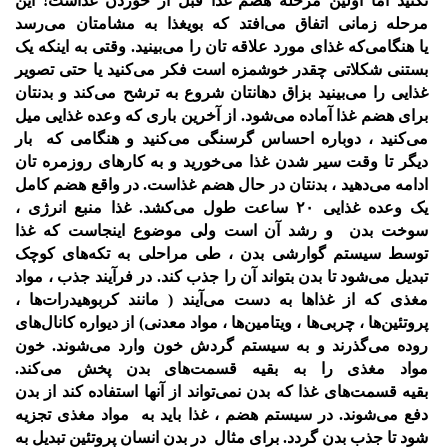
نکنید اما اولین مرحله هضم غذا
قبل از خوردن غذاست! این
مرحله زمانی اتفاق می‌افتد که بویغذا به مشامتان می‌رسد
یا
هنگامی‌که غذای مورد علاقه تان را می‌بینید.
وقتی به اینکه یک
بستنی شکلاتی چقدر خوشمزه است فکر می‌کنید یا حتی تصویر
غذایی را
می‌بینید بزاق دهانتان شروع به ترشح می‌کند و بدنتان
برای هضم غذا آماده می‌شود.
از آخرین باری که وعده غذایی میل
می‌کنید ، دوباره احساس گرسنگی می‌کنید و هنگامی‌ که
بار
دیگر تا وقت سیر شدن غذا می‌خورید و به کارهای روزمره تان
ادامه می‌دهید ، بدنتان در
حال هضم غذاست. در واقع هضم کامل
یک وعده غذایی ۲۰ ساعت طول می‌کشد. غذا منبع
انرژی ،
سوخت بدن و رشد آن است ولی موضوع اینجاست که غذا
توسط سیستم گوارشی
بدن ، طی مراحلی به تکه‌های کوچک
تبدیل می‌شود تا بدن بتواند آن را جذب کند.
در فرآیند جذب ، مواد
مغذی که از غذا‌ها به دست می‌آیند ( مانند کربوهیدرات‌ها ،
پروتئین‌ها ،
چربی‌ها ، ویتامین‌ها ، مواد معدنی) از دیواره کانال‌های
روده می‌گذرند و به سیستم گردش
خون وارد می‌شوند. خون
مواد مغذی را به بقیه قسمت‌های بدن پخش می‌کند.
بقیه
قسمت‌های غذا که بدن نمی‌تواند از آنها استفاده کند از بدن
دفع می‌شوند.
در سیستم هضم ، غذا باید به مواد مغذی تجزیه
شود تا جذب بدن گردد. برای مثال در بدن
انسان پروتئین تبدیل به