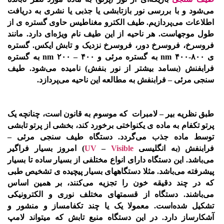
می‌شود و با بررسی نور بازتابشی یا جذبی یا نشری به دریافت
اطلاعات می‌پردازیم. طیف الکترو مغناطیس حاوی گستره ی از
طول موجهاست. هر ناحیه از این طیف نام ویژه‌ای دارد. مانند
فروسرخ، فروسرخ دور، فروسرخ نزدیک و تابش ایکس. گستره
ی nm ۴۰۰-۸۰۰ به گستره مرئی و nm ۲۰۰ – ۴۰۰ به گستره
فرابفنش (بسامد بیشتر از نور بنفش) نامیده می‌شود. طیف
سنجی مرئی – فرابنفش به مطالعه این ناحیه می‌پردازد.
طبق نظریه بیر – لامبرات که موسوم به قانون است، چنانچه یک
پرتو تکفام به ماده ی یکنواختی برخورد کند، بخشی از پرتو تابشی
توسط ماده جذب می‌گردد. دستگاه طیف سنجی مرئی –
فرابنفش (به انگلیسی
Visible
–
UV
) امروز بسیار فراگیر
می‌باشد. این دستگاه دارای انواع مختلفی از بسیار ساده تا بسیار
پیشرفته می‌باشد. مثلا دستگاههای بسیار پیچیده ی تشخیص طبی
که در چند دقیقه خون را تجزیه می‌کنند، بر همین اساس
می‌باشند. دستگاه از قسمتهای مختلف نوری و الکترونیکی
تشکیل شده‌است. معمولا یک یا چند تکفامساز و منشور و
آشکارساز دارد. در این دستگاه منبع تابش که میتواند لامپ