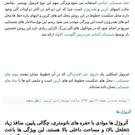
نماد شیمیایی
عناصر
استفاده می شود.ویژگی مهم این نوع فرمول نویسی ،نمایش
ندادن اتمهای
کربن
و
هیدروژن
است چرا که این دو اتم در اکثر ترکیبات آلی وجود
دارند.محل شکست خطوط در این روش محل اتم های کربن و انتهای پاره خط ها محل
اتم های هیدروژن است.این ویژگی موجب می شود رسم این نوع ساختار های شیمیایی
سریع تر انجام شود که در مولکول های آلی بزرگ کارایی زیادی دارد.این روش نخستین
بار توسط
شیمیدان
آلمانی
فریدریش آگوست ککوله
ارائه شد.
فرمول اسکلتی یک
داروی ضد افسردگی
که در آن خطوط نشان دهنده
پیوند های
شیمیایی
، محل های شکست خطوط اتم های
کربن
است و مابقی اتم ها با
نماد های
شیمیایی
نشان داده شده‌اند.
+
نوشته شده در جمعه ۲۶ مهر ۱۳۹۲ ساعت توسط راحین کریمی |
نظر بدهيد
آئروژل ها
آئروژل ها موادی با حفره های نانومتری، چگالی پایین، منافذ زیاد
(تخلخل بالا) و مساحت داخلی بالا هستند. این ویژگی ها باعث