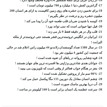
16- در زبان عربی برای کلمه شمشیر 850 واژه مختلف وجود دارد !
17- گرانترین کفش دنیا 1 میلیارد و 700 میلیون تومان است !
18-برای تخمین زدن حشره های روی زمین کافیست به ازای هر انسان 200
میلیون حشره ریز و درشت در نظر بگیریم !
19- کوسه با شنیدن ضربان قلب طعمه خود آن را پیدا می کند !
20- فیل تنها حیوانی است که نمی تواند بپرد !
21- قلب وال در هر دقیقه فقط 9 بار می زند !
22- ایرانیان در انگلیس ثروتمندترین قشر هستند حتی ثروتمندتر از ملکه
الیزابت !
23- در سال 1380 تعداد گوسفندان زلاندنو 44 میلیون راس اعلام شد در حالی
که جمعیت این کشور 4 میلیون نفر بود !
24- قوه چشایی پروانه در پاهای آن تعبیه شده است !
25- جوانان هندی شادترین و ژاپنی ها افسرده ترین های جهان هستند !
26- مغز در هنگام خواب فعالتر از وقتی است که تلویزیون می بینید !
27- 90% سم مار از پروتئین تشکیل شده است !
28- چشم انسان معادل یک دوربین 135 مگا پیکسل عمل می کند !
29- آب دریا بهترین ماسک صورت است !
30- سرعت عطسه یک انسان برابر است با 160 کیلومتر در ساعت !