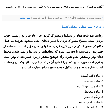
آلگام مرکب از ۵۰ درصد جیوه ۳۴.۵ درصد نقره ، ۹% قلع ، ۶% مس و ۰.۵% روی است.
+
نوشته شده در پنجشنبه ۹ آبان ۱۳۹۲ ساعت توسط راحین کریمی |
نظر بدهيد
از چه نوع خمير دنداني استفاده كنيم؟
رعایت بهداشت دهان و دندانها و مسواک کردن جزء عادات رایج و بسیار خوب
مردم است. معمولا مسواک کردن با خمیر دندان انجام میشود. هرچند که عمل
مکانیکی مسواک کردن در پاکیزه کردن دندانها و دهان مؤثر است، استفاده از
خمیردندان مناسب باعث می شود که محافظت از دندانها و تمیز شدن محیط
دهان بهتر و بیشتر انجام شود. برای توضیح بیشتر درباره خمیر دندان بهتر است
به ترکیبات خمیر دندانها که اجزا اصلی آن در تمام خمیردندانها یکسان و مشابه
است اشاره شود. مواد تشکیل دهنده خمیردندانها عبارت است از:
۱- ماده کف کننده
2- ماده ساینده
3- ماده شیرین کننده
4- ماده محافظ
5- رنگهای مجاز
6- ماده طعم دهنده
7- ترکیبات دارویی مثل فلوراید و مواد آنتی باکتریال