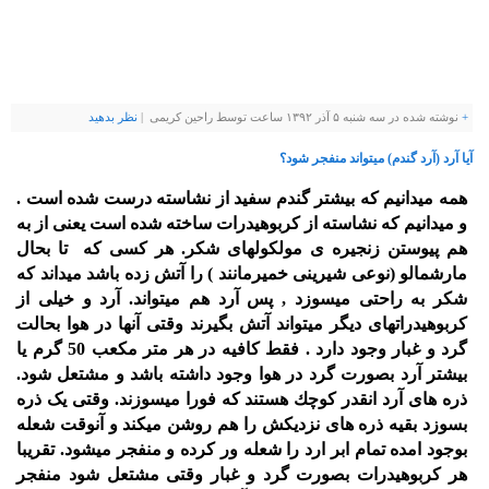
+
نوشته شده در سه شنبه ۵ آذر ۱۳۹۲ ساعت توسط راحین کریمی |
نظر بدهيد
آیا آرد (آرد گندم) میتواند منفجر شود؟
همه میدانیم كه بیشتر گندم سفید از نشاسته درست شده است .
و میدانیم كه نشاسته از كربوهیدرات ساخته شده است یعنی از به
هم پیوستن زنجیره ی مولكولهای شكر. هر كسی كه تا بحال
مارشمالو (نوعی شیرینی خمیرمانند ) را آتش زده باشد میداند كه
شكر به راحتی میسوزد , پس آرد هم میتواند. آرد و خیلی از
كربوهیدراتهای دیگر میتواند آتش بگیرند وقتی آنها در هوا بحالت
گرد و غبار وجود دارد . فقط کافیه در هر متر مكعب 50 گرم یا
بیشتر آرد بصورت گرد در هوا وجود داشته باشد و مشتعل شود.
ذره های آرد انقدر كوچك هستند كه فورا میسوزند. وقتی یک ذره
بسوزد بقیه ذره های نزدیكش را هم روشن میكند و آنوقت
شعله
بوجود امده تمام ابر ارد را شعله ور كرده و منفجر میشود. تقریبا
هر كربوهیدرات بصورت گرد و غبار وقتی مشتعل شود منفجر