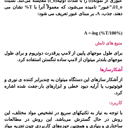
عبوری از نمونه(I) را با شدت اولیه(I_o) مقایسه می‌کند. نسبت
I/I_o،”عبور” نامیده می‌شود، که معمولاً آنرا با T% نشان می
دهند. جذب، A، بر مبنای عبور تعریف می شود:
(A =-log (%T/100%
منبع های تابش
برای طول موجهای پایین از لامپ پرقدرت دوتریوم و برای طول
موجهای بلندتر میتوان از لامپ ساده تنگستن استفاده کرد.
آشکارسازها
از آشکار سازهای این دستگاه میتوان به چندبرابر کننده ی نوری و
فوتوتیوب یا آرایه دیود خطی و ابزارهای بار-جفت شده اشاره
کرد.
کاربرد:
با توجه به نیاز به تکنیکهای سریع در تشخیص مواد مختلف، این
روش در حال گسترش می‌باشد. این روش در مطالعات
ساختاری و بنیادی و همچنین حوزه‌های کاربردی چون تجزیه مواد