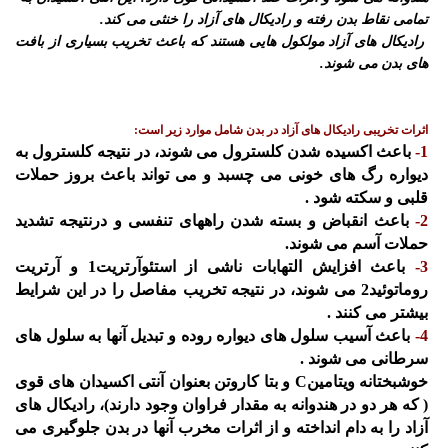
تمامی نقاط بدن رفته و رادیكال های آزاد را خنثی می كند.
رادیكال های آزاد مولكول هایی هستند كه باعث تخریب بسیاری از بافت
های بدن می شوند.
اثرات تخریبی رادیكال های آزاد در بدن شامل موارد زیر است:
1-
باعث اكسیده شدن كلسترول می شوند، در نتیجه كلسترول به
دیواره رگ های خونی می چسبد و می تواند باعث بروز حملات
قلبی و سكته شود .
2-
باعث انقباض و بسته شدن راههای تنفسی و درنتیجه تشدید
حملات آسم می شوند.
3-
باعث افزایش التهابات ناشی از استئوآرتریت1 و آرتریت
روماتوئید2 می شوند، در نتیجه تخریب مفاصل را در این شرایط
بیشتر می كنند .
4-
باعث آسیب سلول های دیواره روده و تبدیل آنها به سلول های
سرطانی می شوند .
خوشبختانه ویتامینC و بتا كاروتن بعنوان آنتی اكسیدان های قوی
( كه هر دو در هندوانه به مقدار فراوان وجود دارند)، رادیكال های
آزاد را به دام انداخته و از اثرات مخرب آنها در بدن جلوگیری می